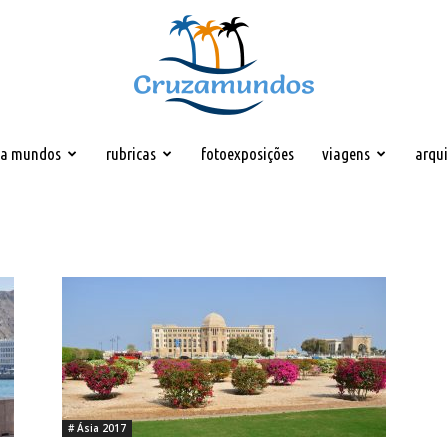
za mundos
rubricas
fotoexposições
viagens
arqu
Cruzamundos
# Ásia 2017