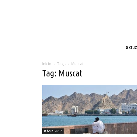
o cru
Início
Tags
Muscat
Tag: Muscat
# Ásia 2017