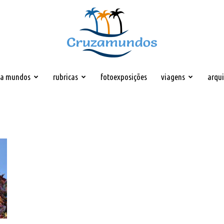
za mundos
rubricas
fotoexposições
viagens
arqu
Cruzamundos