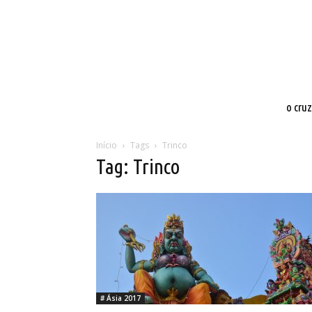
o cru
Início
Tags
Trinco
Tag: Trinco
# Ásia 2017