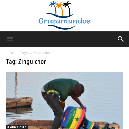
Cruzamundos
Início
Tags
Zinguichor
Tag: Zinguichor
# África 2017