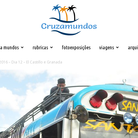
za mundos
rubricas
fotoexposições
viagens
arqu
Cruzamundos
016 – Dia 12 – El Castillo e Granada