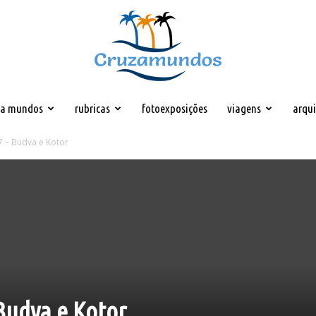
za mundos
rubricas
fotoexposições
viagens
arqu
Cruzamundos
17 – Budva e Kotor
 Budva e Kotor