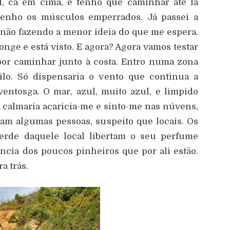
l, cá em cima, e tenho que caminhar até lá
 Tenho os músculos emperrados. Já passei a
 não fazendo a menor ideia do que me espera.
onge e está visto. E agora? Agora vamos testar
por caminhar junto à costa. Entro numa zona
ilo. Só dispensaria o vento que continua a
entosga. O mar, azul, muito azul, e limpido
 calmaria acaricia-me e sinto-me nas núvens,
iam algumas pessoas, suspeito que locais. Os
rde daquele local libertam o seu perfume
ncia dos poucos pinheiros que por ali estão.
ra trás.