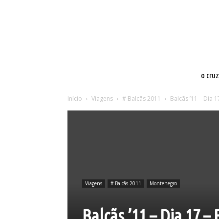
o cru
Início
Viagens
# Balcãs 2011
Balcãs ’11 – Dia 
Viagens
# Balcãs 2011
Montenegro
Balcãs ’11 – Dia 17 –