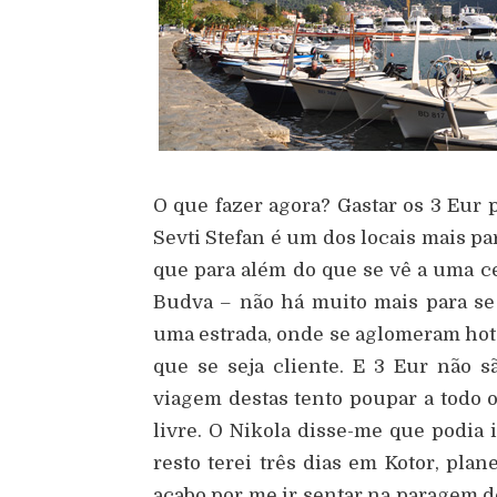
O que fazer agora? Gastar os 3 Eur p
Sevti Stefan é um dos locais mais p
que para além do que se vê a uma c
Budva – não há muito mais para se f
uma estrada, onde se aglomeram hotei
que se seja cliente. E 3 Eur não 
viagem destas tento poupar a todo o 
livre. O Nikola disse-me que podia
resto terei três dias em Kotor, plan
acabo por me ir sentar na paragem de