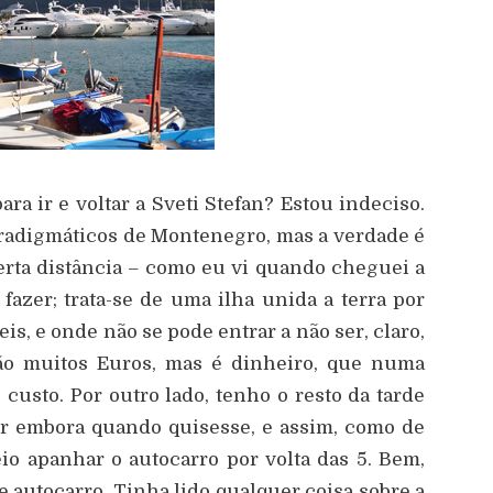
ara ir e voltar a Sveti Stefan? Estou indeciso.
aradigmáticos de Montenegro, mas a verdade é
erta distância – como eu vi quando cheguei a
azer; trata-se de uma ilha unida a terra por
s, e onde não se pode entrar a não ser, claro,
são muitos Euros, mas é dinheiro, que numa
custo. Por outro lado, tenho o resto da tarde
 ir embora quando quisesse, e assim, como de
eio apanhar o autocarro por volta das 5. Bem,
 autocarro. Tinha lido qualquer coisa sobre a