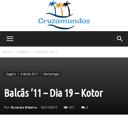
Cruzamundos
Início
Viagens
# Balcãs 2011
Viagens
# Balcãs 2011
Montenegro
Balcãs ’11 – Dia 19 – Kotor
Por
Ricardo Ribeiro
-
02/11/2011
611
0