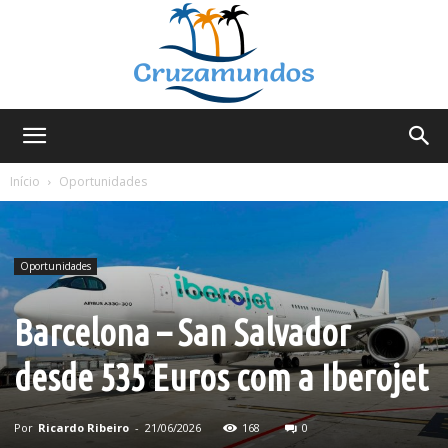
Cruzamundos
Início
Oportunidades
Oportunidades
Barcelona – San Salvador
desde 535 Euros com a Iberojet
Por
Ricardo Ribeiro
-
21/06/2026
168
0