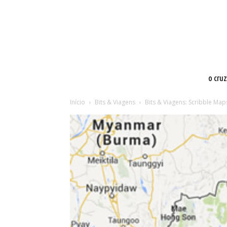
o cru
Início
Bits & Viagens
Bits & Viagens: Scribble Map