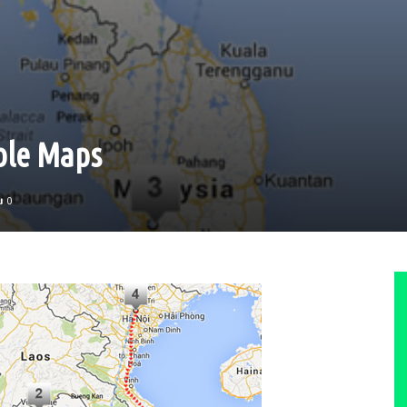
bble Maps
0