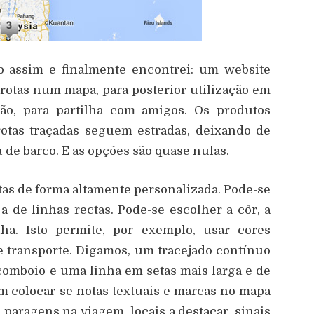
o assim e finalmente encontrei: um website
 rotas num mapa, para posterior utilização em
ão, para partilha com amigos. Os produtos
rotas traçadas seguem estradas, deixando de
u de barco. E as opções são quase nulas.
tas de forma altamente personalizada. Pode-se
a de linhas rectas. Pode-se escolher a côr, a
nha. Isto permite, por exemplo, usar cores
e transporte. Digamos, um tracejado contínuo
 comboio e uma linha em setas mais larga e de
em colocar-se notas textuais e marcas no mapa
paragens na viagem, locais a destacar, sinais