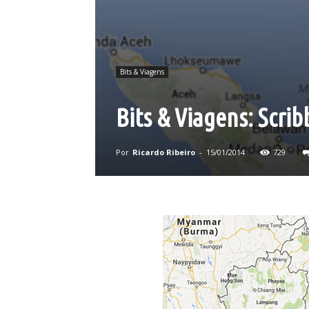
Bits & Viagens
Bits & Viagens: Scri
Por
Ricardo Ribeiro
-
15/01/2014
729