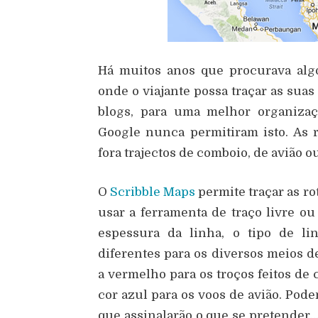
Há muitos anos que procurava alg
onde o viajante possa traçar as suas
blogs, para uma melhor organizaç
Google nunca permitiram isto. As 
fora trajectos de comboio, de avião o
O
Scribble Maps
permite traçar as ro
usar a ferramenta de traço livre ou 
espessura da linha, o tipo de li
diferentes para os diversos meios d
a vermelho para os troços feitos de
cor azul para os voos de avião. Pod
que assinalarão o que se pretender… 