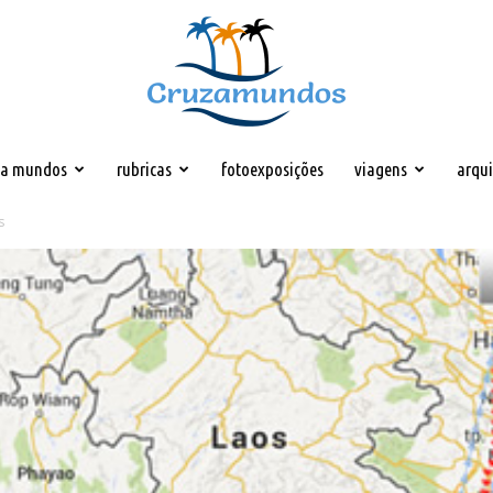
za mundos
rubricas
fotoexposições
viagens
arqu
Cruzamundos
s