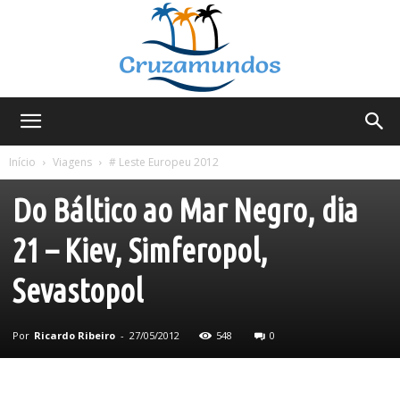
Cruzamundos
Viagens
# Leste Europeu 2012
Ucrânia
Início
Viagens
# Leste Europeu 2012
Do Báltico ao Mar Negro, dia
21 – Kiev, Simferopol,
Sevastopol
Por
Ricardo Ribeiro
-
27/05/2012
548
0