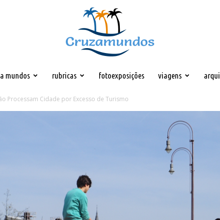
za mundos
rubricas
fotoexposições
viagens
arqu
Cruzamundos
ão Processam Cidade por Excesso de Turismo