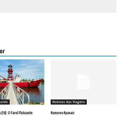
or
Mundo
Noticias das Viagens
(10): O Farol Flutuante
Rumores Ryanair