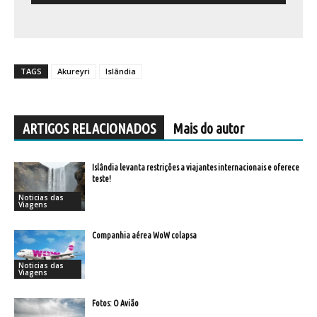
TAGS
Akureyri
Islândia
ARTIGOS RELACIONADOS
Mais do autor
Islândia levanta restrições a viajantes internacionais e oferece
teste!
Noticias das
Viagens
Companhia aérea WoW colapsa
Noticias das
Viagens
Fotos: O Avião