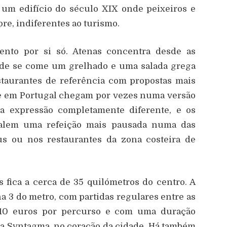
 um edifício do século XIX onde peixeiros e
re, indiferentes ao turismo.
nto por si só. Atenas concentra desde as
onde se come um grelhado e uma salada grega
staurantes de referência com propostas mais
que em Portugal chegam por vezes numa versão
ma expressão completamente diferente, e os
alem uma refeição mais pausada numa das
us ou nos restaurantes da zona costeira de
 fica a cerca de 35 quilómetros do centro. A
ha 3 do metro, com partidas regulares entre as
10 euros por percurso e com uma duração
ça Syntagma, no coração da cidade. Há também