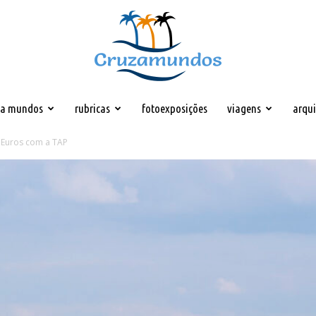
za mundos
rubricas
fotoexposições
viagens
arqu
Cruzamundos
 Euros com a TAP