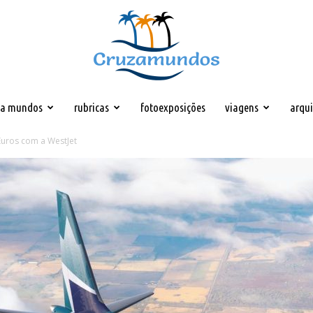
za mundos
rubricas
fotoexposições
viagens
arqu
Cruzamundos
Euros com a WestJet