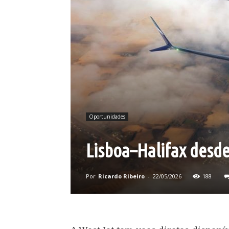
Oportunidades
Lisboa–Halifax desd
Por
Ricardo Ribeiro
-
22/05/2026
188