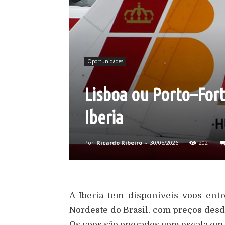
Oportunidades
Lisboa ou Porto–Fort
Iberia
Por
Ricardo Ribeiro
-
30/05/2026
202
A Iberia tem disponíveis voos entr
Nordeste do Brasil, com preços desd
Os voos são operados com escala em