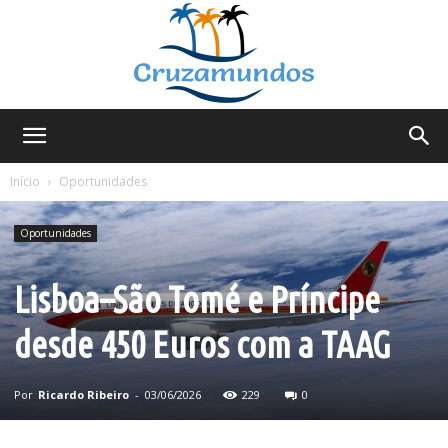
Cruzamundos
Início
Oportunidades
Oportunidades
Lisboa–São Tomé e Príncipe
desde 450 Euros com a TAAG
Por
Ricardo Ribeiro
-
03/06/2026
229
0