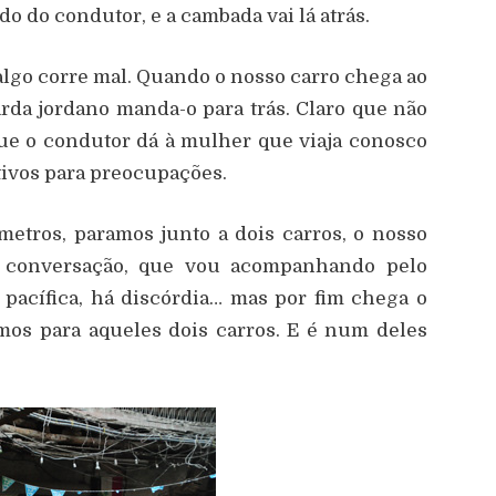
do do condutor, e a cambada vai lá atrás.
algo corre mal. Quando o nosso carro chega ao
arda jordano manda-o para trás. Claro que não
ue o condutor dá à mulher que viaja conosco
tivos para preocupações.
etros, paramos junto a dois carros, o nosso
a conversação, que vou acompanhando pelo
á pacífica, há discórdia… mas por fim chega o
os para aqueles dois carros. E é num deles