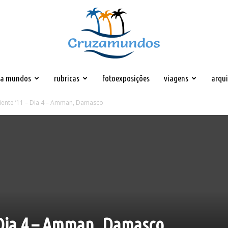
za mundos
rubricas
fotoexposições
viagens
arqu
Cruzamundos
iente ’11 – Dia 4 – Amman, Damasco
 Dia 4 – Amman, Damasco