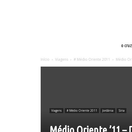
o cru
Início
Viagens
# Médio Oriente 2011
Médio Or
Viagens
# Médio Oriente 2011
Jordânia
Síria
Médio Oriente ’11 –