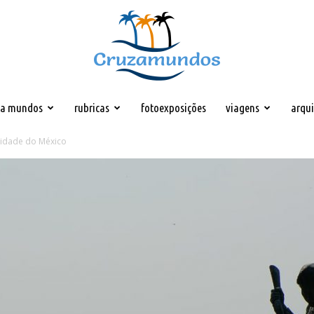
za mundos
rubricas
fotoexposições
viagens
arqu
Cruzamundos
Cidade do México