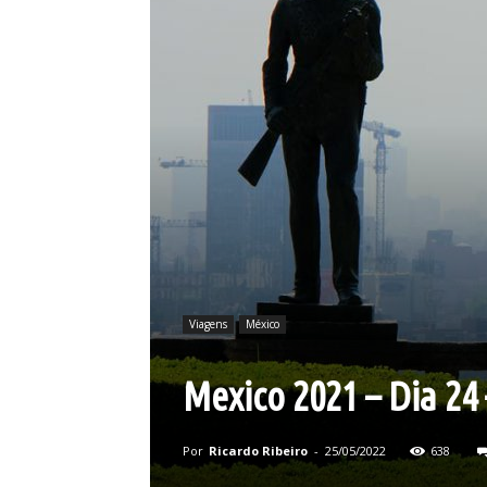
Viagens
México
Mexico 2021 – Dia 24
Por
Ricardo Ribeiro
-
25/05/2022
638