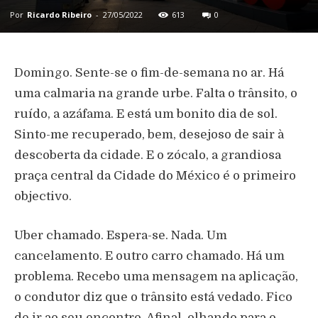
Por
Ricardo Ribeiro
-
27/05/2022
613
0
Domingo. Sente-se o fim-de-semana no ar. Há
uma calmaria na grande urbe. Falta o trânsito, o
ruído, a azáfama. E está um bonito dia de sol.
Sinto-me recuperado, bem, desejoso de sair à
descoberta da cidade. E o zócalo, a grandiosa
praça central da Cidade do México é o primeiro
objectivo.
Uber chamado. Espera-se. Nada. Um
cancelamento. E outro carro chamado. Há um
problema. Recebo uma mensagem na aplicação,
o condutor diz que o trânsito está vedado. Fico
de ir ao seu encontro. Afinal, olhando para o