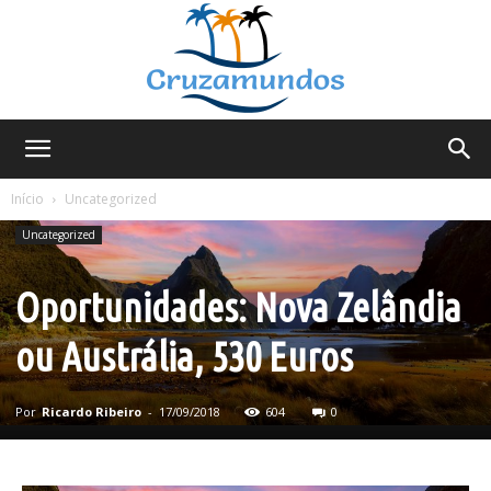
Cruzamundos
Início
Uncategorized
Uncategorized
Oportunidades: Nova Zelândia
ou Austrália, 530 Euros
Por
Ricardo Ribeiro
-
17/09/2018
604
0