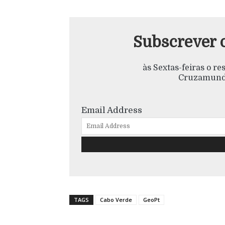
Subscrever 
às Sextas-feiras o r
Cruzamundo
Email Address
TAGS
Cabo Verde
GeoPt