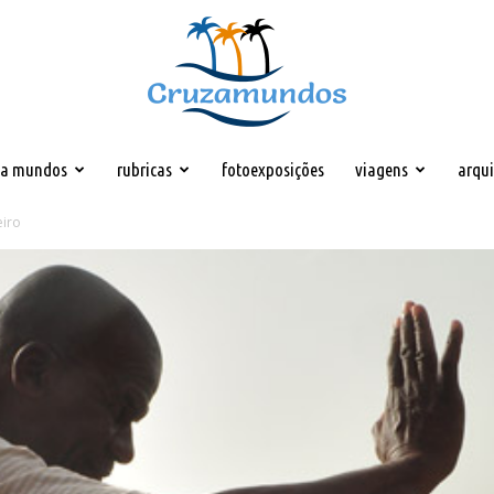
za mundos
rubricas
fotoexposições
viagens
arqu
Cruzamundos
eiro