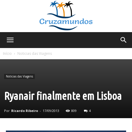
Cruzamundos
Início
Noticias das Viagens
Noticias das Viagens
Ryanair finalmente em Lisboa
Por
Ricardo Ribeiro
-
17/09/2013
809
4