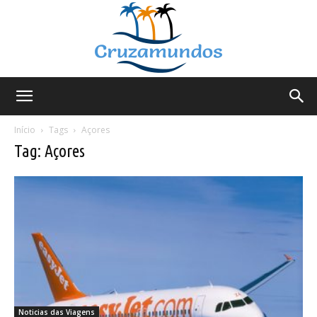
Cruzamundos
Início
Tags
Açores
Tag: Açores
Noticias das Viagens