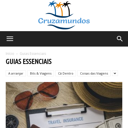
Cruzamundos
Início
Guias Essenciais
GUIAS ESSENCIAIS
A arranjar
Bits & Viagens
Cá Dentro
Coisas das Viagens