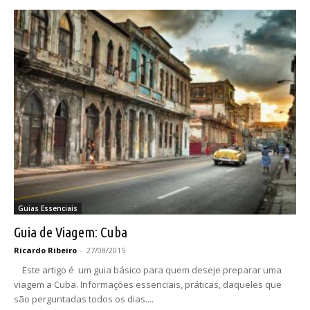
Guias Essenciais
Guia de Viagem: Cuba
Ricardo Ribeiro
-
27/08/2015
Este artigo é um guia básico para quem deseje preparar uma
viagem a Cuba. Informações essenciais, práticas, daqueles que
são perguntadas todos os dias....