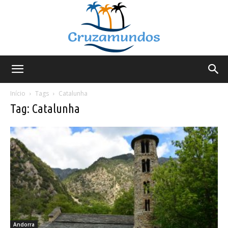
Cruzamundos
Início
Tags
Catalunha
Tag: Catalunha
Andorra