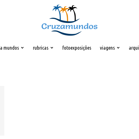
za mundos
rubricas
fotoexposições
viagens
arqu
Cruzamundos