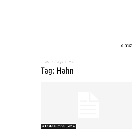
o cru
Início
Tags
Hahn
Tag: Hahn
# Leste Europeu 2014