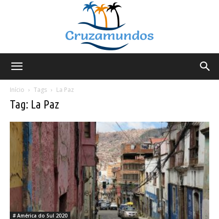
Cruzamundos
Início
Tags
La Paz
Tag: La Paz
# América do Sul 2020