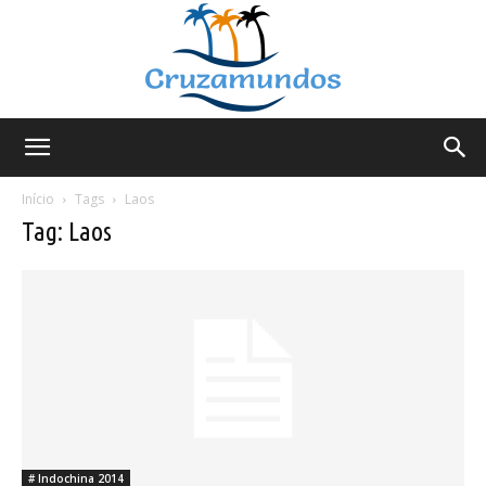
Cruzamundos
Início
Tags
Laos
Tag: Laos
# Indochina 2014