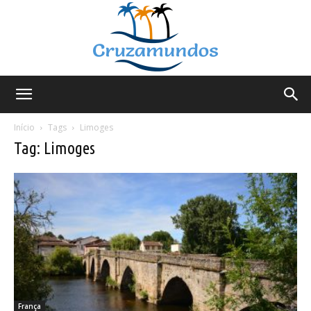
Cruzamundos
Início
Tags
Limoges
Tag: Limoges
França