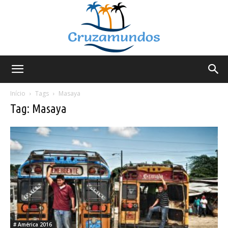
Cruzamundos
Início
Tags
Masaya
Tag: Masaya
# América 2016