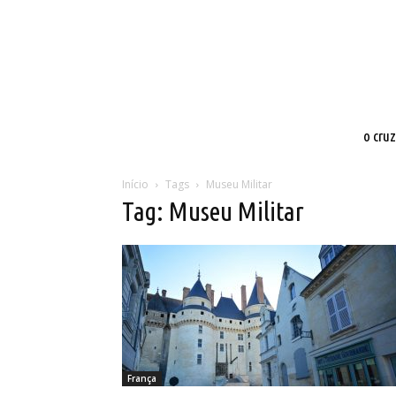
o cru
Início
Tags
Museu Militar
Tag: Museu Militar
França