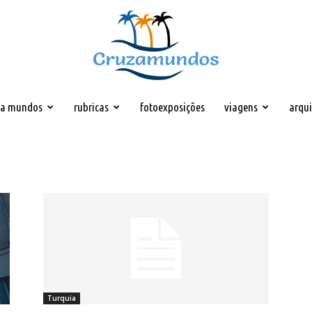
za mundos
rubricas
fotoexposições
viagens
arqu
Cruzamundos
Turquia