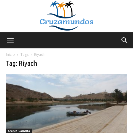
Cruzamundos
Início
Tags
Riyadh
Tag: Riyadh
Arábia Saudita