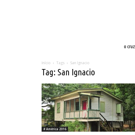
o cru
Início
Tags
San Ignacio
Tag: San Ignacio
# América 2016