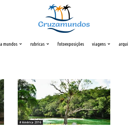
za mundos
rubricas
fotoexposições
viagens
arqu
Cruzamundos
# América 2016