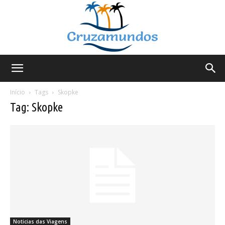
Cruzamundos
Início
Tags
Skopke
Tag: Skopke
Noticias das Viagens