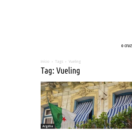
o cru
Início
Tags
Vueling
Tag: Vueling
Argélia