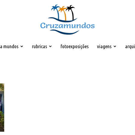
za mundos
rubricas
fotoexposições
viagens
arqu
Cruzamundos