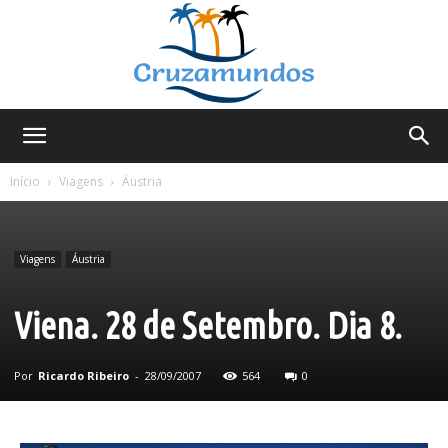
Cruzamundos
Início
Viagens
Áustria
Viagens
Áustria
Viena. 28 de Setembro. Dia 8.
Por
Ricardo Ribeiro
-
28/09/2007
564
0