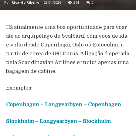
Por
Ricardo Ribeiro
-
29/04/2026
314
0
Há atualmente uma boa oportunidade para voar
até ao arquipélago de
Svalbard
, com voos de ida
e volta desde
Copenhaga
,
Oslo
ou
Estocolmo
a
partir de cerca de 190 Euros. A ligação é operada
pela
Scandinavian Airlines
e inclui apenas uma
bagagem de cabine.
Exemplos:
Copenhagen – Longyearbyen – Copenhagen
Stockholm – Longyearbyen – Stockholm