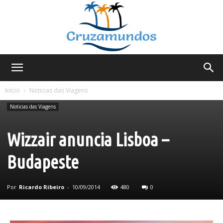
Cruzamundos
Início
Noticias das Viagens
Noticias das Viagens
Wizzair anuncia Lisboa –
Budapeste
Por
Ricardo Ribeiro
-
10/09/2014
480
0