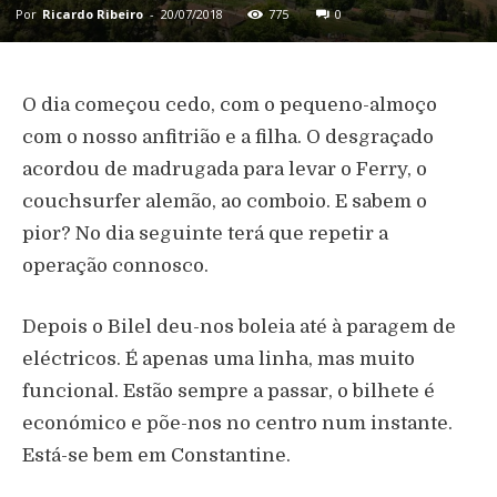
Por
Ricardo Ribeiro
-
20/07/2018
775
0
O dia começou cedo, com o pequeno-almoço
com o nosso anfitrião e a filha. O desgraçado
acordou de madrugada para levar o Ferry, o
couchsurfer alemão, ao comboio. E sabem o
pior? No dia seguinte terá que repetir a
operação connosco.
Depois o Bilel deu-nos boleia até à paragem de
eléctricos. É apenas uma linha, mas muito
funcional. Estão sempre a passar, o bilhete é
económico e põe-nos no centro num instante.
Está-se bem em Constantine.