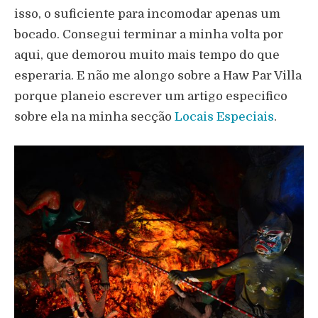
isso, o suficiente para incomodar apenas um
bocado. Consegui terminar a minha volta por
aqui, que demorou muito mais tempo do que
esperaria. E não me alongo sobre a Haw Par Villa
porque planeio escrever um artigo especifico
sobre ela na minha secção
Locais Especiais
.