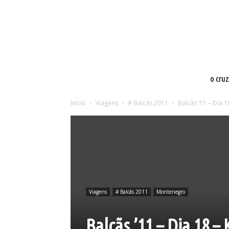
o cru
Início
Viagens
# Balcãs 2011
Balcãs ’11 – Dia 1
Viagens
# Balcãs 2011
Montenegro
Balcãs ’11 – Dia 18 –