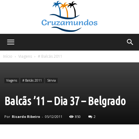
Cruzamundos
Início
Viagens
# Balcãs 2011
Viagens
# Balcãs 2011
Sérvia
Balcãs ’11 – Dia 37 – Belgrado
Por
Ricardo Ribeiro
-
05/12/2011
850
2