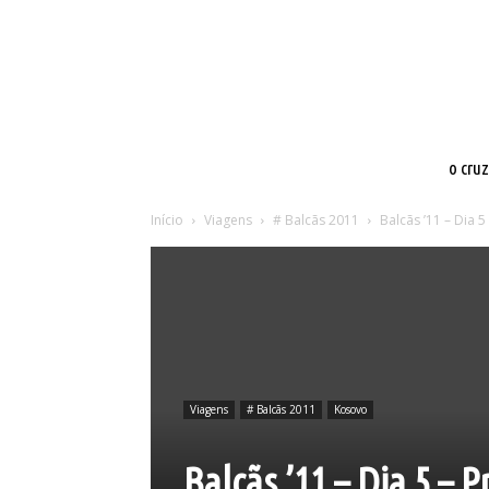
o cru
Início
Viagens
# Balcãs 2011
Balcãs ’11 – Dia 5 
Viagens
# Balcãs 2011
Kosovo
Balcãs ’11 – Dia 5 – P