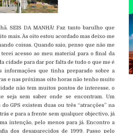
anhã. SEIS DA MANHÃ! Faz tanto barulho que
ito mais. Às oito estou acordado mas deixo-me
umando coisas. Quando saio, penso que não me
terei acesso ao meu material para o final da
da cidade para dar por falta de tudo o que me é
s informações que tinha preparado sobre a
oras e nas próximas oito horas não tenho muito
cidade não tem muitos pontos de interesse, o
que seja sem saber onde se encontram. Um
s do GPS existem duas ou três “atracções” na
rás e para a frente sem qualquer objectivo, já
ma intenção, pelo menos para já. Encontro a
afia dos desaparecidos de 1999. Passo pelo