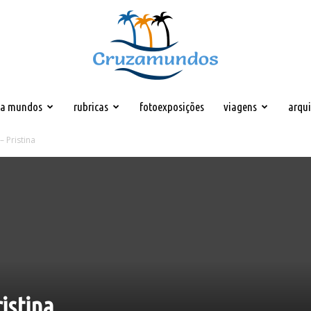
za mundos
rubricas
fotoexposições
viagens
arqu
Cruzamundos
– Pristina
ristina