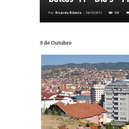
Por
Ricardo Ribeiro
-
06/10/2011
598
3 de Outubro