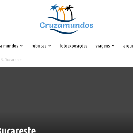
za mundos
rubricas
fotoexposições
viagens
arqu
Cruzamundos
19. Bucareste.
Bucareste.