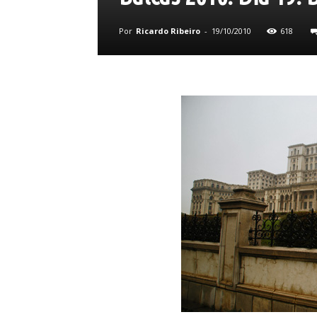
Por
Ricardo Ribeiro
-
19/10/2010
618