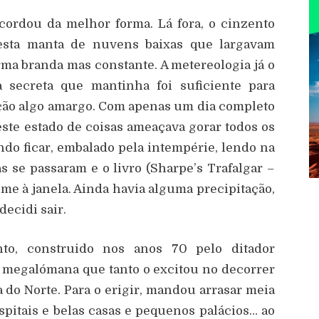
cordou da melhor forma. Lá fora, o cinzento
esta manta de nuvens baixas que largavam
rma branda mas constante. A metereologia já o
 secreta que mantinha foi suficiente para
ção algo amargo. Com apenas um dia completo
este estado de coisas ameaçava gorar todos os
ndo ficar, embalado pela intempérie, lendo na
s se passaram e o livro (Sharpe’s Trafalgar –
e à janela. Ainda havia alguma precipitação,
ecidi sair.
nto, construido nos anos 70 pelo ditador
a megalómana que tanto o excitou no decorrer
 do Norte. Para o erigir, mandou arrasar meia
spitais e belas casas e pequenos palácios… ao