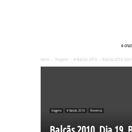
o cru
Início
Viagens
# Balcãs 2010
Balcãs 2010. Dia 
Viagens
# Balcãs 2010
Roménia
Balcãs 2010. Dia 19. 