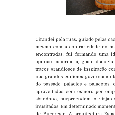
Cirandei pela ruas, guiado pelas ca
mesmo com a contrariedade do mau
encontradas, fui formando uma id
opinião maioritária, gosto daquel
traços grandiosos de inspiração co
nos grandes edíficios governamenta
do passado, palácios e palacetes, 
aproveitados com esmero por empr
abandono, surpreendem o viajant
inusitados. Em determinado momento
de Bucareste. A arquitectura Esta