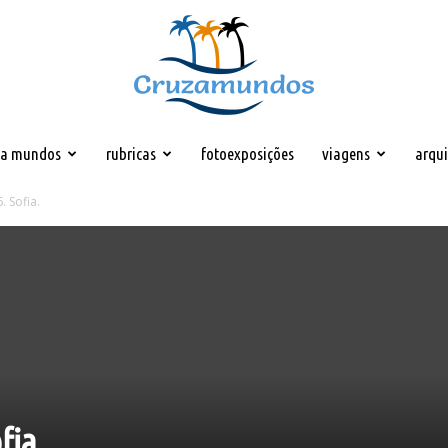
za mundos
rubricas
fotoexposições
viagens
arqu
Cruzamundos
. Sofia.
fia.