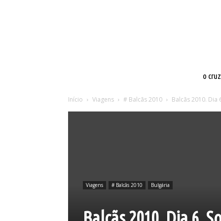
o cru
Início
Viagens
# Balcãs 2010
Balcãs 2010. Dia 6
Viagens
# Balcãs 2010
Bulgária
Balcãs 2010. Dia 6. So