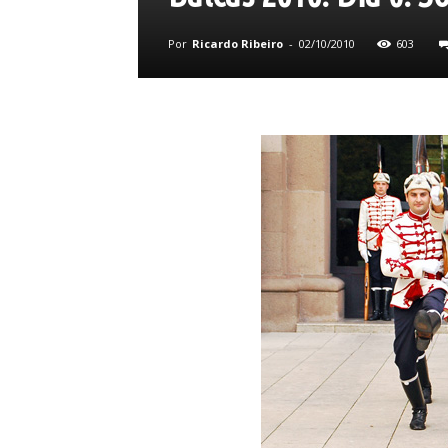
Por
Ricardo Ribeiro
-
02/10/2010
603