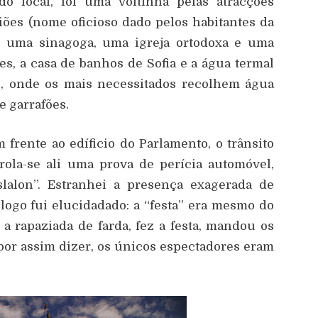
do local, foi uma voltinha pelas atracções
giões (nome oficioso dado pelos habitantes da
, uma sinagoga, uma igreja ortodoxa e uma
ões, a casa de banhos de Sofia e a água termal
s, onde os mais necessitados recolhem água
 garrafões.
rente ao edíficio do Parlamento, o trânsito
rola-se ali uma prova de perícia automóvel,
slalon”. Estranhei a presença exagerada de
 logo fui elucidadado: a “festa” era mesmo do
 a rapaziada de farda, fez a festa, mandou os
 por assim dizer, os únicos espectadores eram