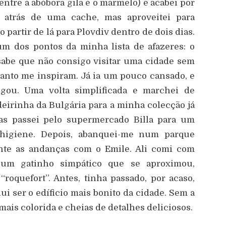
 entre a abóbora gila e o marmelo) e acabei por
 atrás de uma cache, mas aproveitei para
 partir de lá para Plovdiv dentro de dois dias.
m dos pontos da minha lista de afazeres: o
e sabe que não consigo visitar uma cidade sem
tanto me inspiram. Já ia um pouco cansado, e
gou. Uma volta simplificada e marchei de
deirinha da Bulgária para a minha colecção já
s passei pelo supermercado Billa para um
higiene. Depois, abanquei-me num parque
nte as andanças com o Emile. Ali comi com
 um gatinho simpático que se aproximou,
“roquefort”. Antes, tinha passado, por acaso,
lui ser o edíficio mais bonito da cidade. Sem a
mais colorida e cheias de detalhes deliciosos.