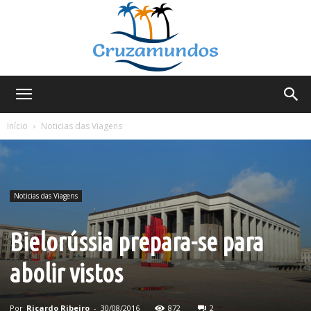
Cruzamundos
Início
Noticias das Viagens
Noticias das Viagens
Bielorússia prepara-se para
abolir vistos
Por
Ricardo Ribeiro
-
30/08/2016
872
2