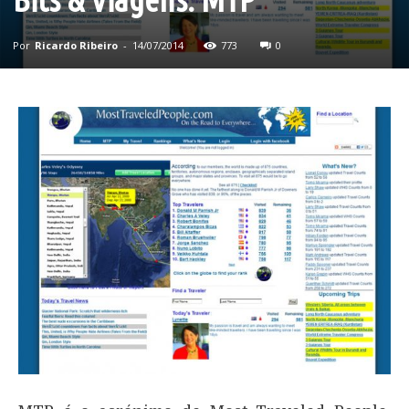
Por
Ricardo Ribeiro
-
14/07/2014
773
0