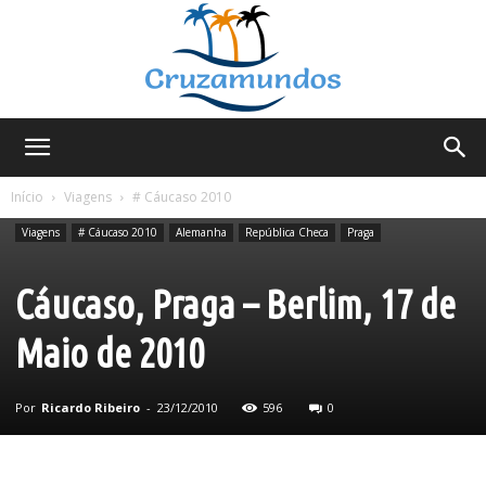
Cruzamundos
Início
Viagens
# Cáucaso 2010
Viagens
# Cáucaso 2010
Alemanha
República Checa
Praga
Cáucaso, Praga – Berlim, 17 de
Maio de 2010
Por
Ricardo Ribeiro
-
23/12/2010
596
0