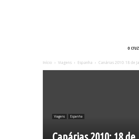
o cru
Início
Viagens
Espanha
Canárias 2010: 18 de J
Viagens
Espanha
Canárias 2010: 18 de