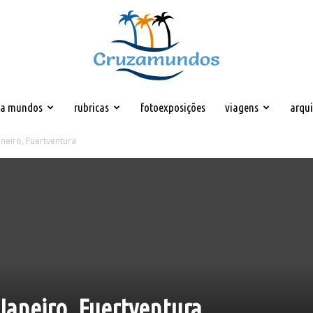
za mundos
rubricas
fotoexposições
viagens
arqu
Cruzamundos
aneiro, Fuertventura
 Janeiro, Fuertventura