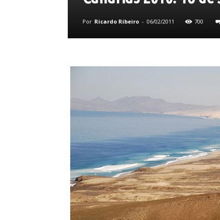
Por
Ricardo Ribeiro
-
06/02/2011
700