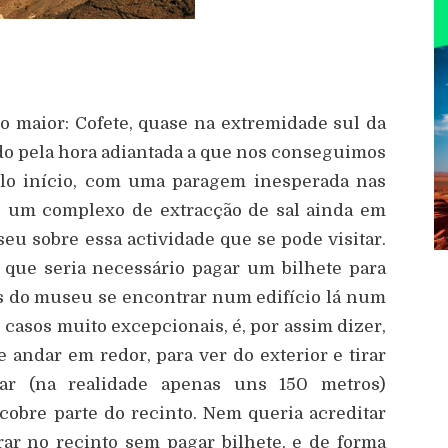
to maior: Cofete, quase na extremidade sul da
iado pela hora adiantada a que nos conseguimos
o início, com uma paragem inesperada nas
de um complexo de extracção de sal ainda em
u sobre essa actividade que se pode visitar.
 que seria necessário pagar um bilhete para
as do museu se encontrar num edifício lá num
o casos muito excepcionais, é, por assim dizer,
e andar em redor, para ver do exterior e tirar
dar (na realidade apenas uns 150 metros)
obre parte do recinto. Nem queria acreditar
rar no recinto sem pagar bilhete, e de forma