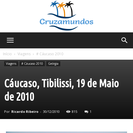
Cruzamundos
Início
Viagens
# Cáucaso 2010
Viagens
# Cáucaso 2010
Geórgia
Cáucaso, Tibilissi, 19 de Maio
de 2010
Por
Ricardo Ribeiro
-
30/12/2010
815
1