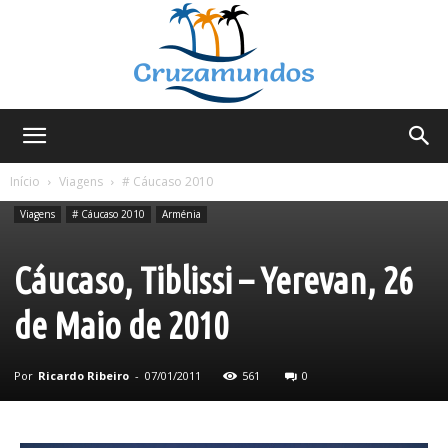
Cruzamundos
Início
Viagens
# Cáucaso 2010
Viagens
# Cáucaso 2010
Arménia
Cáucaso, Tiblissi – Yerevan, 26
de Maio de 2010
Por
Ricardo Ribeiro
-
07/01/2011
561
0